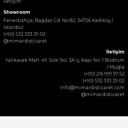
İletişim
Showroom
Fenerbahçe, Bağdat Cd. No:82, 34726 Kadıköy /
İstanbul
(+90) 532 333 29 02
@mimardisticaret
İletişim
Yalıkavak Mah. 49. Sok. No: 3A İç Kapı No: 1 Bodrum
/ Muğla
(+90) 216 999 97 52
(+90) 532 333 29 02
info@mimardisticaret.com
@mimardisticaret