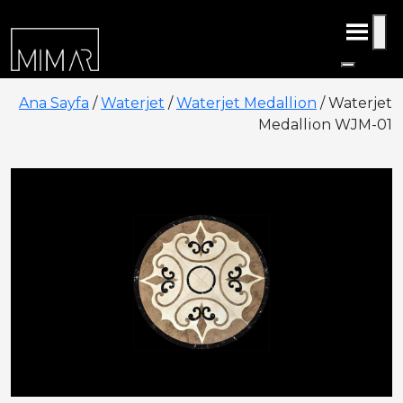
Ana Sayfa
/
Waterjet
/
Waterjet Medallion
/ Waterjet
Medallion WJM-01