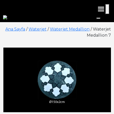
Ana Sayfa
/
Waterjet
/
Waterjet Medallion
/ Waterjet
Medallion 7