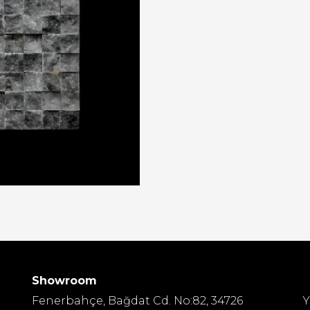
Showroom
Fenerbahçe, Bağdat Cd. No:82, 34726
Y