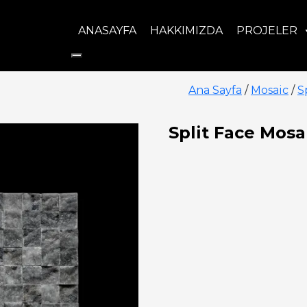
ANASAYFA
HAKKIMIZDA
PROJELER
Ana Sayfa
/
Mosaic
/
S
Split Face Mosa