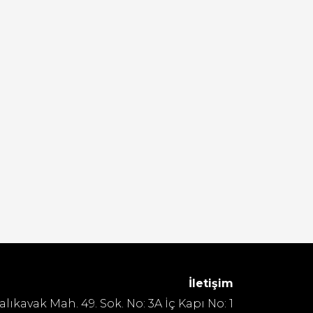
İletişim
alıkavak Mah. 49. Sok. No: 3A İç Kapı No: 1