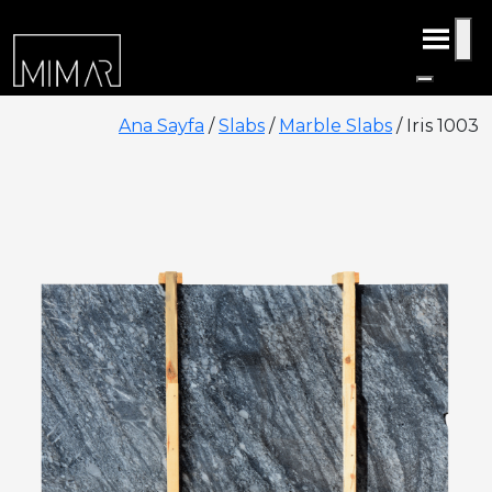
Ana Sayfa
/
Slabs
/
Marble Slabs
/ Iris 1003