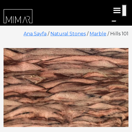
Ana Sayfa
/
Natural Stones
/
Marble
/ Hills 101