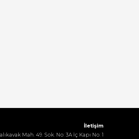
İletişim
alıkavak Mah. 49. Sok. No: 3A İç Kapı No: 1