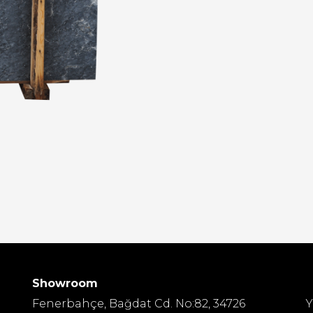
Showroom
Fenerbahçe, Bağdat Cd. No:82, 34726
Y