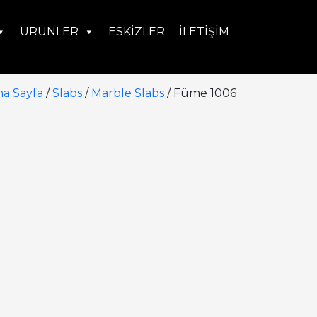
ÜRÜNLER
ESKIZLER
İLETIŞIM
na Sayfa
/
Slabs
/
Marble Slabs
/ Füme 1006