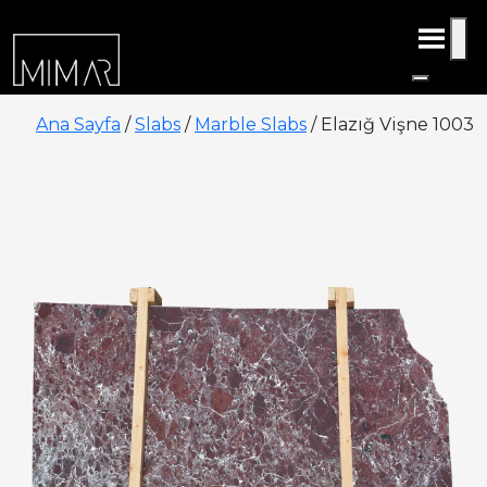
Ana Sayfa
/
Slabs
/
Marble Slabs
/ Elazığ Vişne 1003