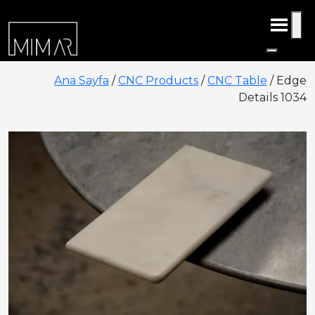
Ana Sayfa
/
CNC Products
/
CNC Table
/ Edge
Details 1034