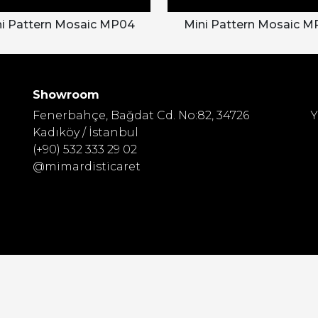
ni Pattern Mosaic MP04
Mini Pattern Mosaic M
Showroom
Fenerbahçe, Bağdat Cd. No:82, 34726
Y
Kadıköy / İstanbul
(+90) 532 333 29 02
@mimardisticaret