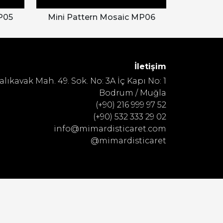
P05
Mini Pattern Mosaic MP06
İletişim
alıkavak Mah. 49. Sok. No: 3A İç Kapı No: 1
Bodrum / Muğla
(+90) 216 999 97 52
(+90) 532 333 29 02
info@mimardisticaret.com
@mimardisticaret